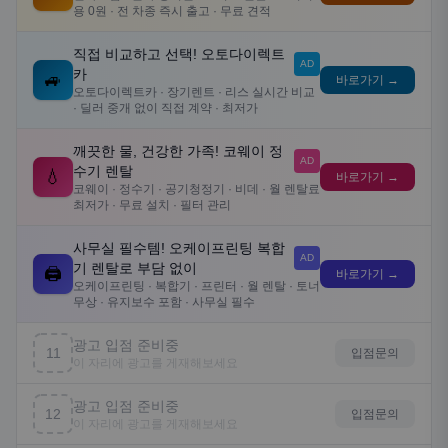
용 0원 · 전 차종 즉시 출고 · 무료 견적
직접 비교하고 선택! 오토다이렉트
AD
카
🚙
바로가기 →
오토다이렉트카 · 장기렌트 · 리스 실시간 비교
· 딜러 중개 없이 직접 계약 · 최저가
깨끗한 물, 건강한 가족! 코웨이 정
AD
수기 렌탈
💧
바로가기 →
코웨이 · 정수기 · 공기청정기 · 비데 · 월 렌탈료
최저가 · 무료 설치 · 필터 관리
사무실 필수템! 오케이프린팅 복합
AD
기 렌탈로 부담 없이
🖨️
바로가기 →
오케이프린팅 · 복합기 · 프린터 · 월 렌탈 · 토너
무상 · 유지보수 포함 · 사무실 필수
광고 입점 준비중
11
입점문의
이 자리에 광고를 게재해보세요
광고 입점 준비중
12
입점문의
이 자리에 광고를 게재해보세요