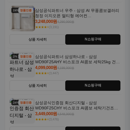
삼성공식파트너 우주 - 삼성 AI 무풍콤보갤러리
24% 할인
정품인증
청정 이지오픈 멀티형 에어컨
AF80F17D22WRS 기본설치포함
3,248,000원
4,290,000원
★★★★⭐
(3,191)
N쇼핑구매
상품 자세히
삼성공식파트너 삼성하나로 - 삼성
2% 할인
정품인증
WD90F25AHY 비스포크 AI콤보 세탁25kg 건조
18kg 자동문열림 1등급
4,099,000원
4,199,000원
★★★★⭐
(3,447)
N쇼핑구매
상품 자세히
삼성공식인증점 회산디지털 - 삼성
24% 할인
정품인증
WD90F25CHY 비스포크 AI콤보 세탁기건조기
일체형 25kg+18kg 1등급
3,449,000원
4,548,000원
★★★★⭐
(3,476)