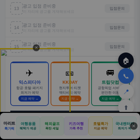
광고 입점 준비중
13
입점문의
이 자리에 광고를 게재해보세요
광고 입점 준비중
14
입점문의
이 자리에 광고를 게재해보세요
광고 입점 준비중
15
입점문의
✕
이 자리에 광고를 게재해보세요
🏠
✈️
🎫
🚐
📞
익스피디아
KKDAY
트립닷컴
항공·호텔·패키지
현지투어·티켓
공항픽업 서비스
📍
최저가 예약
액티비티 예약
편안한 이동
지금 예약 →
지금 예약 →
지금 예약 →
⬆️
💼
→
광고 배너 입점 문의
· 제휴 마케팅 · 브랜드 홍보
마리트
여행용품
해외골프
키즈여행
호텔특가
국내렌터카
✕
🏠
📝
💬
🚐
🛒
특가픽
혜택가 제공
폭탄 세일
가족 추천
지금 예약
최저가 픽
🏠
💬
✈️
🍽️
🛒
🎁
홈
커뮤
여행
맛집
쿠팡
테무
홈
견적
커뮤니티
기사등록
아마존