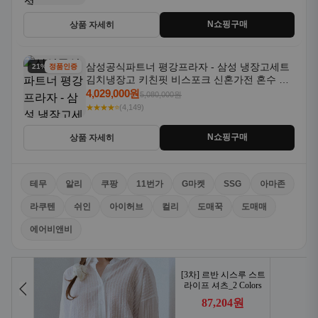
N쇼핑구매
상품 자세히
삼성공식파트너 평강프라자 - 삼성 냉장고세트
21% 할인
정품인증
김치냉장고 키친핏 비스포크 신혼가전 혼수 입
주가전 빌트인 화이트
4,029,000원
5,080,000원
★★★★⭐
(4,149)
N쇼핑구매
상품 자세히
테무
알리
쿠팡
11번가
G마켓
SSG
아마존
라쿠텐
쉬인
아이허브
컬리
도매꾹
도매매
에어비앤비