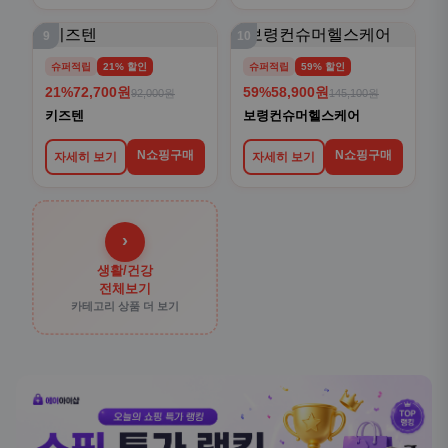
9
10
슈퍼적립
21% 할인
슈퍼적립
59% 할인
21%
72,700원
59%
58,900원
92,000원
145,100원
키즈텐
보령컨슈머헬스케어
N쇼핑구매
N쇼핑구매
자세히 보기
자세히 보기
›
생활/건강
전체보기
카테고리 상품 더 보기