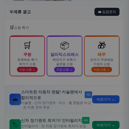
🎯
제휴 광고
💼 입점문의
🛒
쇼핑 특가
🛒
📦
🎁
쿠팡
알리익스프레스
테무
로켓배송·특가
해외직구·초특가
초저가·무료배송
최저가 쇼핑
글로벌 쇼핑
가성비 쇼핑
지금 쇼핑 →
지금 쇼핑 →
지금 쇼핑 →
스마트한 자동차 렌탈! 카슐랭에서
AD
합리적으로
🚗
바로가기 →
카슐랭 · 신차 장기렌트 · 리스 · 월 렌탈료 비교
· 전 차종 견적 무료
신차 장기렌트 최저가! 인터빌리지
AD
🏷️
바로가기 →
인터빌리지 · 전 차종 장기렌트 최저가 보장 ·