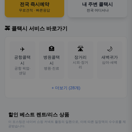
전국 즉시예약
내 주변 콜택시
무료견적 · 빠른응답
전국 어디서나
🚕 콜택시 서비스 바로가기
✈️
🏥
🛣️
🌙
공항콜택
병원콜택
장거리
새벽귀가
시외·장거
심야·새벽
시
시
리
공항 픽업·
병원·진료
샌딩
+ 더보기 (28개)
할인 베스트 렌트/리스 상품
이 포스팅은 네이버 쇼핑 커넥트 활동의 일환으로, 이에 따른 일정액의 수수료를 제
공받습니다.