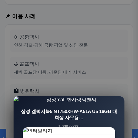
📌 이용 사례
✈️ 공항택시
인천·김포·김해 공항 픽업 및 샌딩 전문
⛳ 골프택시
새벽 골프장 이동, 라운딩 대기 서비스
🏥 병원택시
환자 이동, 노인 보호자 동행 서비스
[3+1] 동국제약 마이핏 V 활성엽산 임신준비 임산
삼성 갤럭시북5 NT750XHW-A51A U5 16GB 대
부영양 30정, 4개
학생 사무용…
🌙 심야택시
새벽·심야 안전한 귀가 서비스
1,999,000원
100,000원
1,549,000원
31,900원
23%
68%