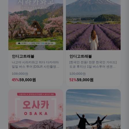
인디고트래블
인디고트래블
나고야 시라카와고 히다 다카야마
[한국인 전용/ 전문 한국인 가이드]
일일 버스 투어 [DSLR 사진촬영
도쿄 후지산 1일 버스투어 센겐공
서비스]
원 히카와시계점/DSLR 사진촬영
108,000원
120,000원
59,000원
59,000원
45%
51%