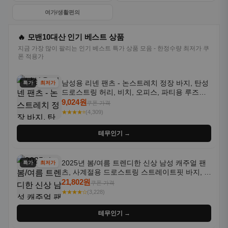
여가/생활편의
🔥 모밴10대산 인기 베스트 상품
지금 가장 많이 팔리는 인기 베스트 특가 상품 모음 - 한정수량 최저가 쿠
폰 적용가
남성용 리넨 팬츠 - 논스트레치 정장 바지, 탄성
특가
최저가
드로스트링 허리, 비치, 오피스, 파티용 루즈핏
트라우저 - 세탁기 사용 가능한 캐주얼 정장 의
9,024원
쿠폰 가격
상
★★★★⭐
(4,309)
테무인기 →
2025년 봄/여름 트렌디한 신상 남성 캐주얼 팬
특가
최저가
츠, 사계절용 드로스트링 스트레이트핏 바지, 한
국 스타일, 활용도 높은 아웃도어 및 정장용, 발
21,802원
쿠폰 가격
목 바지
★★★★☆
(3,228)
테무인기 →