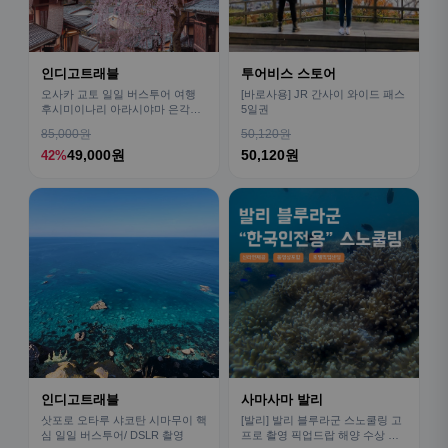
인디고트래블
투어비스 스토어
오사카 교토 일일 버스투어 여행
[바로사용] JR 간사이 와이드 패스
후시미이나리 아라시야마 은각사
5일권
청수사 철학의길
85,000원
50,120원
49,000원
50,120원
42%
인디고트래블
사마사마 발리
삿포로 오타루 샤코탄 시마무이 핵
[발리] 발리 블루라군 스노쿨링 고
심 일일 버스투어/ DSLR 촬영
프로 촬영 픽업드랍 해양 수상 액