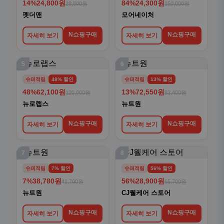
14%
24,800원
84%
24,300원
28,800원
150,000원
펫더맨
모어네이처
N쇼핑구매
N쇼핑구매
자세히 보기
자세히 보기
5
6
슈퍼적립
48% 할인
슈퍼적립
13% 할인
48%
62,100원
13%
72,550원
120,000원
83,400원
뉴로랩스
뉴트원
N쇼핑구매
N쇼핑구매
자세히 보기
자세히 보기
7
8
슈퍼적립
7% 할인
슈퍼적립
56% 할인
7%
38,780원
56%
28,900원
41,700원
65,700원
뉴트원
CJ웰케어 스토어
N쇼핑구매
N쇼핑구매
자세히 보기
자세히 보기