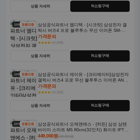
N쇼핑구매
상품 자세히
삼성공식파트너 엠디텍 - [시크릿] 삼성전자 갤
100% 할인
정품인증
럭시 버즈4 프로 블루투스 무선 이어폰 SM-
R640N
가격문의
★★★★⭐
(4,508)
N쇼핑구매
상품 자세히
삼성공식파트너 제이유 - [크리에이터]삼성전자
100% 할인
정품인증
갤럭시 버즈4 프로 무선 블루투스 이어폰 ANC
SM-R640N
가격문의
★★★★⭐
(3,209)
N쇼핑구매
상품 자세히
삼성공식파트너 오제앤에스 - [히든] 삼성 삼탠
25% 할인
정품인증
바이미 스마트 M5 80cm(32인치) 화이트 IPTV
OTT 패키지
449,000원
600,000원