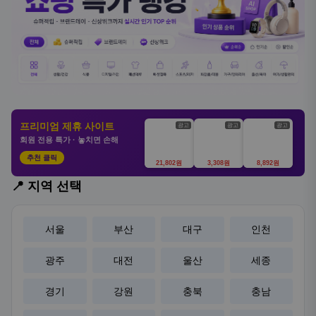
프리미엄 제휴 사이트
광고
광고
광고
회원 전용 특가 · 놓치면 손해
추천 클릭
21,802원
3,308원
8,892원
📍 지역 선택
서울
부산
대구
인천
광주
대전
울산
세종
경기
강원
충북
충남