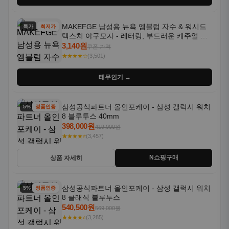
MAKEFGE 남성용 뉴욕 엠블럼 자수 & 워시드
특가
최저가
텍스처 야구모자 - 레터링, 부드러운 캐주얼 모
자, NYC 스타일
3,140원
쿠폰 가격
★★★★☆
(3,501)
테무인기 →
삼성공식파트너 올인포케이 - 삼성 갤럭시 워치
5% 할인
정품인증
8 블루투스 40mm
398,000원
419,000원
★★★★⭐
(3,457)
N쇼핑구매
상품 자세히
삼성공식파트너 올인포케이 - 삼성 갤럭시 워치
5% 할인
정품인증
8 클래식 블루투스
540,500원
569,000원
★★★★⭐
(3,285)