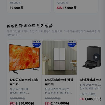
티비티 체험 산호 열대어
69,000원
72,000원
69,000원
47,900원
33%
삼성전자 베스트 인기상품
이 포스팅은 네이버 쇼핑 커넥트 활동의 일환으로, 이에 따른 일정액의 수수료를 제
공받습니다.
▶
삼성공식파트너 다솜
삼성공식파트너 평강
삼성공식파트너 
프라자
프라자
삼성 2026 비스포크AI
팀 새틴차콜 설치 보안
삼성 Neo QLED
삼성 비스포크 냉장고
심 VR70F00AGH
189cm(75인치)
640L 키친핏 4도어 화이
1,516,000원
KQ75QNH70AFXKR AI
트+베이지
2,990,000원
3,090,000원
1,504,000원
1%
TV
2,390,000원
2,447,000원
20%
21%