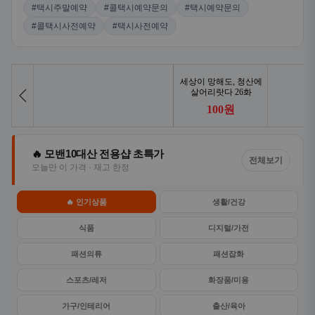
#택시주말예약
#콜택시예약문의
#택시예약문의
#콜택시사전예약
#택시사전예약
🔥 모밴10대산 전용샵 초특가
전체보기
오늘만 이 가격 · 재고 한정
🔥 인기상품
생활/건강
식품
디지털/가전
패션의류
패션잡화
스포츠/레저
화장품/미용
가구/인테리어
출산/육아