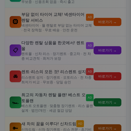
무보증 · 신용조회 없음 · 즉시 출고
부담 없이 타이어 교체! 넥센타이어
AD
렌탈 서비스
🛞
바로가기 →
넥센타이어 · 월 렌탈로 부담 없는 타이어 교체
· 전국 장착점 · 무료 배송 · 안전 운전
다양한 렌탈 상품을 한곳에서! 렌트
AD
몰
📋
바로가기 →
렌트몰 · 신차 리스 · 장기렌트 · 중고차 · 전 차
종 비교견적 · 최저가 보장
렌트·리스의 모든 것! 리스렌트 성지
AD
🚘
바로가기 →
리스렌트 성지 · 장기렌트 · 오토리스 · 전 차종
최저가 비교 · 무보증 · 당일 승인
최고의 자동차 렌탈 플랜! 베스트 오
AD
토플랜
🏎️
바로가기 →
베스트 오토플랜 · 맞춤형 장기렌트 · 리스 플랜
설계 · 법인/개인 · 세금 절감 상담
새 차의 꿈을 이루다! 신차드림
AD
🔑
바로가기 →
신차드림 · 신차 장기렌트 · 리스 전문 · 초기비