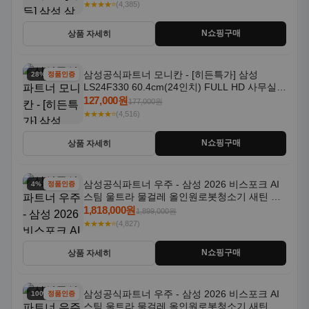
★★★★⭐
(4,385)
N쇼핑구매
상품 자세히
삼성공식파트너 모니칸 - [히든특가] 삼성
28% 할인
정품인증
LS24F330 60.4cm(24인치) FULL HD 사무실/
컴퓨터 모니터
127,000원
177,000원
★★★★⭐
(4,516)
N쇼핑구매
상품 자세히
삼성공식파트너 우주 - 삼성 2026 비스포크 AI
4% 할인
정품인증
스팀 울트라 물걸레 올인원로봇청소기 새틴 그
레이지 AAG
1,818,000원
1,899,000원
★★★★⭐
(4,827)
N쇼핑구매
상품 자세히
삼성공식파트너 우주 - 삼성 2026 비스포크 AI
100% 할인
정품인증
스팀 울트라 물걸레 올인원로봇청소기 새틴 차