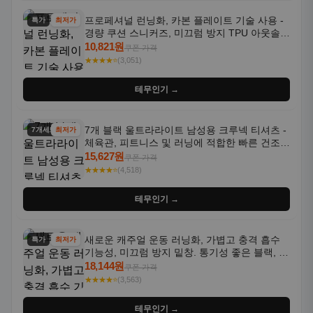
프로페셔널 런닝화, 카본 플레이트 기술 사용 -
특가
최저가
경량 쿠션 스니커즈, 미끄럼 방지 TPU 아웃솔,
통기성 화이트-퍼플 그라데이션, 헬스, 트레이
10,821원
쿠폰 가격
닝 - 남성용, 여성용, 모든 계절에 적합
★★★★⭐
(3,051)
테무인기 →
7개 블랙 울트라라이트 남성용 크루넥 티셔츠 -
7개세트
최저가
체육관, 피트니스 및 러닝에 적합한 빠른 건조,
통기성 좋은 수분 흡수 반팔 운동복
15,627원
쿠폰 가격
★★★★⭐
(4,518)
테무인기 →
새로운 캐주얼 운동 러닝화, 가볍고 충격 흡수
특가
최저가
기능성, 미끄럼 방지 밑창. 통기성 좋은 블랙, 화
이트, 퍼플 그라데이션 색상
18,144원
쿠폰 가격
★★★★⭐
(3,563)
테무인기 →