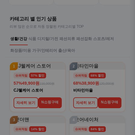
카테고리 별 인기 상품
리뷰 많은 순으로 자동 정렬된 카테고리별 TOP
생활/건강
식품
디지털/가전
패션의류
패션잡화
스포츠/레저
화장품/미용
가구/인테리어
출산/육아
1
2
슈퍼적립
57% 할인
슈퍼적립
68% 할인
57%
49,900원
68%
38,900원
116,000원
120,000원
CJ웰케어 스토어
비타민마을
N쇼핑구매
N쇼핑구매
자세히 보기
자세히 보기
3
4
슈퍼적립
14% 할인
슈퍼적립
84% 할인