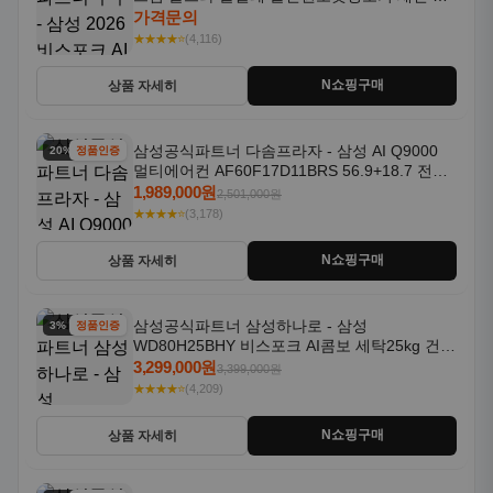
콜 AAH
가격문의
★★★★⭐
(4,116)
N쇼핑구매
상품 자세히
삼성공식파트너 다솜프라자 - 삼성 AI Q9000
20% 할인
정품인증
멀티에어컨 AF60F17D11BRS 56.9+18.7 전국
기본설치포함
1,989,000원
2,501,000원
★★★★⭐
(3,178)
N쇼핑구매
상품 자세히
삼성공식파트너 삼성하나로 - 삼성
3% 할인
정품인증
WD80H25BHY 비스포크 AI콤보 세탁25kg 건조
18kg 26년형 일체형 1등급
3,299,000원
3,399,000원
★★★★⭐
(4,209)
N쇼핑구매
상품 자세히